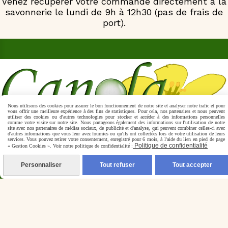
Venez récupérer votre commande directement à la
savonnerie le lundi de 9h à 12h30 (pas de frais de
port).
Nous utilisons des cookies pour assurer le bon fonctionnement de notre site et analyser notre trafic et pour
vous offrir une meilleure expérience à des fins de statistiques. Pour cela, nos partenaires et nous peuvent
utiliser des cookies ou d'autres technologies pour stocker et accéder à des informations personnelles
Frais de port offert à partir de 49€
comme votre visite sur notre site. Nous partageons également des informations sur l'utilisation de notre
site avec nos partenaires de médias sociaux, de publicité et d'analyse, qui peuvent combiner celles-ci avec
3.70€ de frais de port jusqu'à 11€
d'autres informations que vous leur avez fournies ou qu'ils ont collectées lors de votre utilisation de leurs
services. Vous pouvez retirer votre consentement, enregistré pour 6 mois, à l'aide du lien en pied de page
Colissimo en point relais
Politique de confidentialité
« Gestion Cookies ». Voir notre politique de confidentialité :
Savonnerie Canola
Personnaliser
Tout refuser
Tout accepter
933 chemin des roux
38410 Vaulnaveys le haut