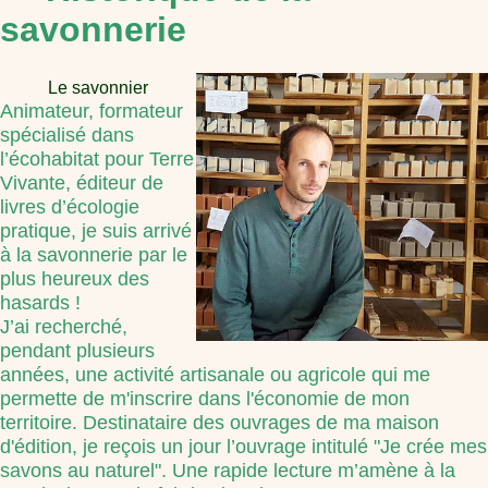
savonnerie
Le savonnier
Animateur, formateur
spécialisé dans
l’écohabitat pour Terre
Vivante, éditeur de
livres d’écologie
pratique, je suis arrivé
à la savonnerie par le
plus heureux des
hasards !
J’ai recherché,
pendant plusieurs
années, une activité artisanale ou agricole qui me
permette de m'inscrire dans l'économie de mon
territoire. Destinataire des ouvrages de ma maison
d'édition, je reçois un jour l’ouvrage intitulé "Je crée mes
savons au naturel". Une rapide lecture m’amène à la