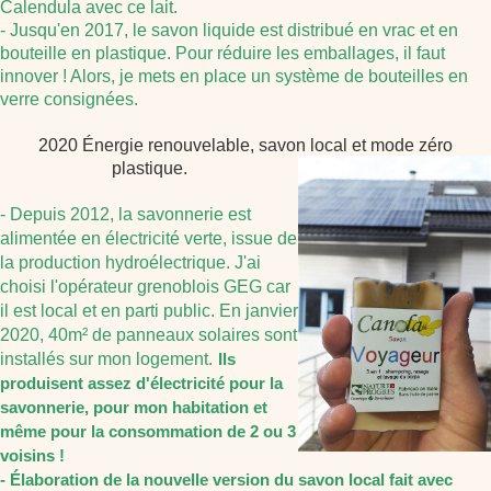
Calendula avec ce lait.
- Jusqu'en 2017, le savon liquide est distribué en vrac et en
bouteille en plastique. Pour réduire les emballages, il faut
innover ! Alors, je mets en place un système de bouteilles en
verre consignées.
2020 Énergie renouvelable, savon local et mode zéro
plastique.
- Depuis 2012, la savonnerie est
alimentée en électricité verte, issue de
la production hydroélectrique. J'ai
c
hois
i l'opérateur grenoblois GEG car
il est local et en parti public. En janvier
2020, 40m² de panneaux solaires sont
installé
s sur
mon logement.
Ils
produisent assez d'électricité pour la
savonnerie, pour mon habitation et
même pour la consommation de 2 ou 3
voisins !
- Élaboration de la nouvelle version du savon local fait avec