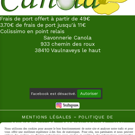
Frais de port offert à partir de 49€
3.70€ de frais de port jusqu'à 11€
Colissimo en point relais
Savonnerie Canola
933 chemin des roux
38410 Vaulnaveys le haut
Autoriser
Facebook est désactivé.
MENTIONS LÉGALES
POLITIQUE DE
CONFIDENTIALITÉ
GESTION COOKIES
MON
Nous utilisons des cookies pour assurer le bon fonctionnement de notre site et analyser notre trafic et pour
COMPTE
vous offrir une meilleure expérience à des fins de statistiques. Pour cela, nos partenaires et nous peuvent