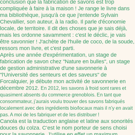
conclusion que la fabrication de savons est trop
compliquée à faire à la maison ! Je range le livre dans
ma bibliothèque, jusqu'à ce que j'entende Sylvain
Chevallier, son auteur, à la radio. Il parle d'économie
locale, de territoire. Il dit des choses que je sais déjà,
mais les ordonne savamment : c'est le déclic, je vais
être savonnier ! J'achète de l'huile de coco, de la soude,
ressors mon livre, et c'est parti.
Après une année d'expérimentation, un stage de
fabrication de savon chez "Nature en bulles", un stage
de gestion administrative d'une savonnerie à
"l'Université des senteurs et des saveurs" de
Forcalquier, je débute mon activité de savonnerie en
décembre 2012.
En 2012, les savons à froid sont rares et
quasiment absents du commerce grenoblois. En tant que
consommateur, j'aurais voulu trouver des savons fabriqués
localement avec des ingrédients bio/locaux mais il n'y en avait
pas. A moi de les fabriquer et de les distribuer !
Canola est la traduction anglaise et latine aux sonorités
douces du colza. C’est le nom porteur de sens choisi
pour la savonnerie. J’utilise en effet un maximum