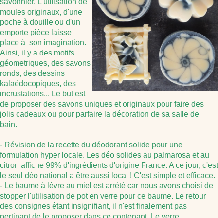
savonnier. L'utilisation de
moules originaux, d'une
poche à douille ou d'un
emporte pièce laisse
place à son imagination.
Ainsi, il y a des motifs
géometriques, des savons
ronds, des dessins
kalaédocopiques, des
incrustations... Le but est
de proposer des savons uniques et originaux pour faire des
jolis cadeaux ou pour parfaire la décoration de sa salle de
bain.
- Révision de la recette du déodorant solide pour une
formulation hyper locale. Les déo solides au palmarosa et au
citron affiche 99% d'ingrédients d'origine France. A ce jour, c'est
le seul déo national a être aussi local ! C'est simple et efficace.
- Le baume à lèvre au miel est arrété car nous avons choisi de
stopper l'utilisation de pot en verre pour ce baume. Le retour
des consignes étant insignifiant, il n'est finalement pas
pertinant de le proposer dans ce contenant. Le verre